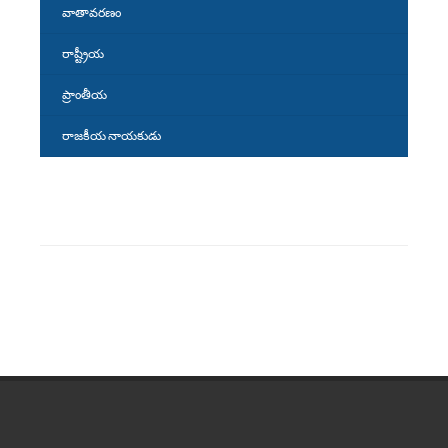
వాతావరణం
రాష్ట్రీయ
ప్రాంతీయ
రాజకీయ నాయకుడు