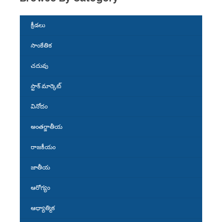
క్రీడలు
సాంకేతిక
చదువు
స్టాక్ మార్కెట్
వినోదం
అంతర్జాతీయ
రాజకీయం
జాతీయ
ఆరోగ్యం
ఆధ్యాత్మిక