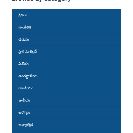
క్రీడలు
సాంకేతిక
చదువు
స్టాక్ మార్కెట్
వినోదం
అంతర్జాతీయ
రాజకీయం
జాతీయ
ఆరోగ్యం
ఆధ్యాత్మిక