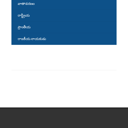
వాతావరణం
రాష్ట్రీయ
ప్రాంతీయ
రాజకీయ నాయకుడు